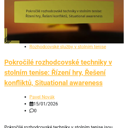
Rozhodcovské služby v stolním tenise
Pokročilé rozhodcovské techniky v
stolním tenise: Řízení hry, Řešení
konfliktů, Situational awareness
Pavel Novák
15/01/2026
0
Pokročilé rozhodcovské techniky v stolním tenise jsou