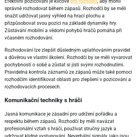
Efektivní pozicování je klíčové
pro rozhodčí
, aby mohli
správně rozhodovat během zápasů. Rozhodčí by se měli
snažit udržovat jasný výhled na hrací plochu a
přizpůsobovat svou pozici na základě dynamiky hry.
Zůstávání mobilní a vědomí pohybů hráčů pomáhá při
včasném rozhodování.
Rozhodování lze zlepšit důsledným uplatňováním pravidel
a důvěrou ve vlastní školení. Rozhodčí by se měli vyvarovat
pochybností o sobě a zůstat si jisti svými rozhodnutími.
Pravidelná kontrola záznamů ze zápasů může také pomoci
rozhodčím identifikovat oblasti pro zlepšení v pozicování a
rozhodovacích procesech.
Komunikační techniky s hráči
Jasná komunikace je zásadní pro udržení pořádku a
respektu během zápasů. Rozhodčí by měli navázat
profesionální vztah s hráči, používat stručný jazyk a
udržovat klidné vystupování. Neverbální signály, jako jsou