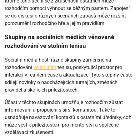
Kromě toho učení se z zkušeností ostatních může
rozhodčím pomoci vyhnout se běžným pastem. Zapojení
se do diskusí o různých scénářích zápasů může rozšířit
porozumění rozhodčího hře a jejím pravidlům.
Skupiny na sociálních médiích věnované
rozhodování ve stolním tenisu
Sociální média hostí různé skupiny zaměřené na
rozhodování
ve stolním
tenisu, poskytující prostor pro
interakci v reálném čase a aktualizace. Tyto skupiny často
sdílejí novinky o nadcházejících turnajích, změnách
pravidel a školících příležitostech.
Účast v těchto skupinách umožňuje rozhodčím zůstat
informovaní a propojení s širší komunitou. Také to
usnadňuje navazování kontaktů s ostatními úředníky, což
může vést k příležitostem pro mentorství a společné
vzdělávací zkušenosti.