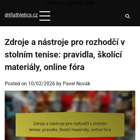
Skip
Thursday, June 18, 2026
to
drillathletics.cz
content
Zdroje a nástroje pro rozhodčí v
stolním tenise: pravidla, školící
materiály, online fóra
Posted on
10/02/2026
by
Pavel Novák