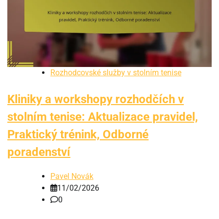
Rozhodcovské služby v stolním tenise
Kliniky a workshopy rozhodčích v
stolním tenise: Aktualizace pravidel,
Praktický trénink, Odborné
poradenství
Pavel Novák
11/02/2026
0